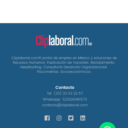
Cliplaboral.com® portal de empleo en México y soluciones de
Recursos Humanos. Publicación de Vacantes. Reclutamiento.
Headhunting. Consultoría Desarrollo Organizacional.
Psicometrías. Socioeconómicos.
Contacto
Tel:
(33) 23 03 22 57
Whatsapp:
523326491573
contacto@cliplaboral.com