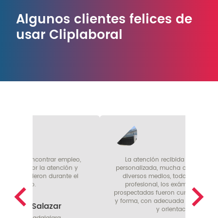
Algunos clientes felices de
usar Cliplaboral
mpleo,
La atención recibida fue de verdad
Cua
ión y
personalizada, mucha comunicación por
con
te el
diversos medios, todo de forma muy
Cli
profesional, los exámenes y fechas
es
prospectadas fueron cumplidas en tiempo
equip
y forma, con adecuada retroalimentación
p
y orientación.